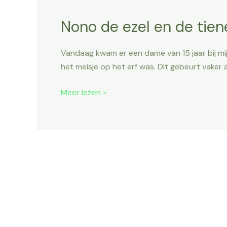
Nono de ezel en de tien
Nono
de
ezel
Vandaag kwam er een dame van 15 jaar bij mij
en
het meisje op het erf was. Dit gebeurt vaker a
de
tiener
Meer lezen »