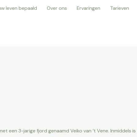
uw leven bepaald
Over ons
Ervaringen
Tarieven
et een 3-jarige fjord genaamd Veiko van ’t Vene. Inmiddels is