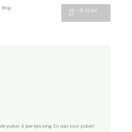
Blog
06 - 15 43 84
87
 de puber 4 jaartjes jong. En wat voor puber!