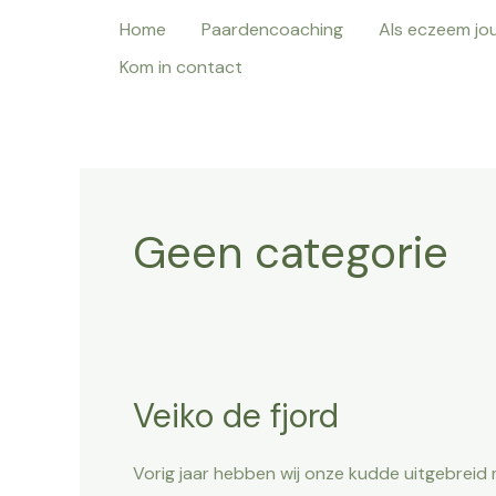
Ga
Home
Paardencoaching
Als eczeem jo
naar
Kom in contact
de
inhoud
Geen categorie
Veiko de fjord
Veiko
de
fjord
Vorig jaar hebben wij onze kudde uitgebreid m