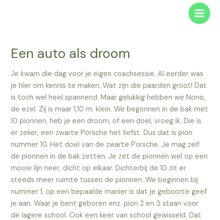
Ga
Main
naar
Men
de
inhoud
Een auto als droom
Je kwam die dag voor je eigen coachsessie. Al eerder was
je hier om kennis te maken. Wat zijn die paarden groot! Dat
is toch wel heel spannend. Maar gelukkig hebben we Nono,
de ezel. Zij is maar 1,10 m. klein. We begonnen in de bak met
10 pionnen, heb je een droom, of een doel, vroeg ik. Die is
er zeker, een zwarte Porsche het liefst. Dus dat is pion
nummer 10. Het doel van de zwarte Porsche. Je mag zelf
de pionnen in de bak zetten. Je zet de pionnen wel op een
mooie lijn neer, dicht op elkaar. Dichterbij de 10 zit er
steeds meer ruimte tussen de pionnen. We beginnen bij
nummer 1, op een bepaalde manier is dat je geboorte geef
je aan. Waar je bent geboren enz. pion 2 en 3 staan voor
de lagere school. Ook een keer van school gewisseld. Dat