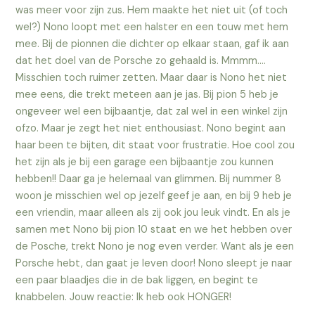
was meer voor zijn zus. Hem maakte het niet uit (of toch
wel?) Nono loopt met een halster en een touw met hem
mee. Bij de pionnen die dichter op elkaar staan, gaf ik aan
dat het doel van de Porsche zo gehaald is. Mmmm….
Misschien toch ruimer zetten. Maar daar is Nono het niet
mee eens, die trekt meteen aan je jas. Bij pion 5 heb je
ongeveer wel een bijbaantje, dat zal wel in een winkel zijn
ofzo. Maar je zegt het niet enthousiast. Nono begint aan
haar been te bijten, dit staat voor frustratie. Hoe cool zou
het zijn als je bij een garage een bijbaantje zou kunnen
hebben!! Daar ga je helemaal van glimmen. Bij nummer 8
woon je misschien wel op jezelf geef je aan, en bij 9 heb je
een vriendin, maar alleen als zij ook jou leuk vindt. En als je
samen met Nono bij pion 10 staat en we het hebben over
de Posche, trekt Nono je nog even verder. Want als je een
Porsche hebt, dan gaat je leven door! Nono sleept je naar
een paar blaadjes die in de bak liggen, en begint te
knabbelen. Jouw reactie: Ik heb ook HONGER!