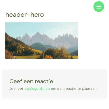
Ga
Main
naar
header-hero
Men
de
inhoud
Geef een reactie
Je moet
ingelogd zijn op
om een reactie te plaatsen.