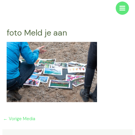
Ga
Main
naar
Men
de
inhoud
foto Meld je aan
←
Vorige Media