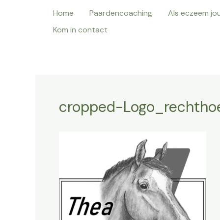
Ga
Home
Paardencoaching
Als eczeem jo
naar
Kom in contact
de
inhoud
cropped-Logo_rechthoek