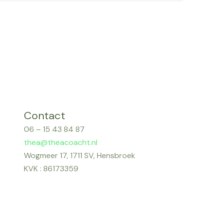
Contact
06 – 15 43 84 87
thea@theacoacht.nl
Wogmeer 17, 1711 SV, Hensbroek
KVK : 86173359