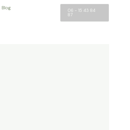
Blog
06 - 15 43 84
87