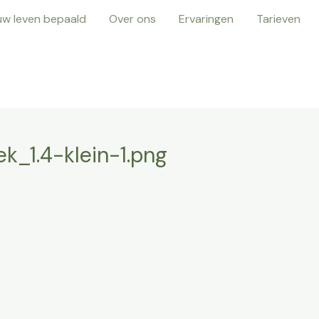
uw leven bepaald
Over ons
Ervaringen
Tarieven
_1.4-klein-1.png